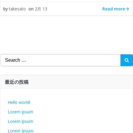
Read more
by
takesato
on
2月 13
Search
for:
最近の投稿
Hello world!
Lorem ipsum
Lorem ipsum
Lorem Ipsum