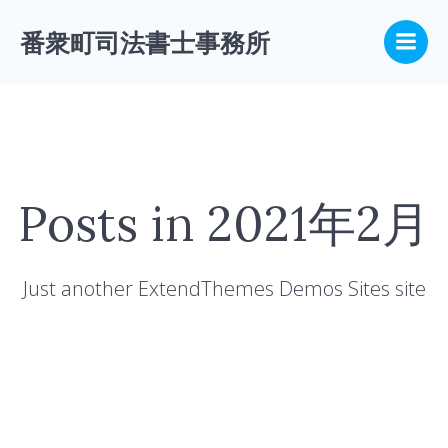
コ
ン
番衆町司法書士事務所
テ
ン
ツ
へ
ス
キ
ッ
Posts in 2021年2月
プ
Just another ExtendThemes Demos Sites site