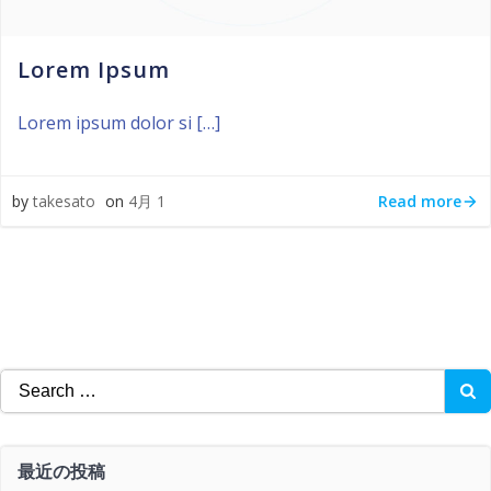
Lorem Ipsum
Lorem ipsum dolor si […]
Read more
by
takesato
on
4月 1
Search
for:
最近の投稿