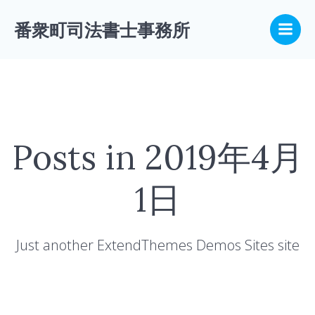
コ
ン
番衆町司法書士事務所
テ
ン
ツ
へ
ス
キ
ッ
Posts in 2019年4月
プ
1日
Just another ExtendThemes Demos Sites site