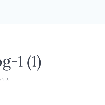
-1 (1)
 site