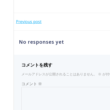
投
Previous post
稿
No responses yet
ナ
ビ
コメントを残す
ゲ
メールアドレスが公開されることはありません。
※
が付
ー
コメント
※
シ
ョ