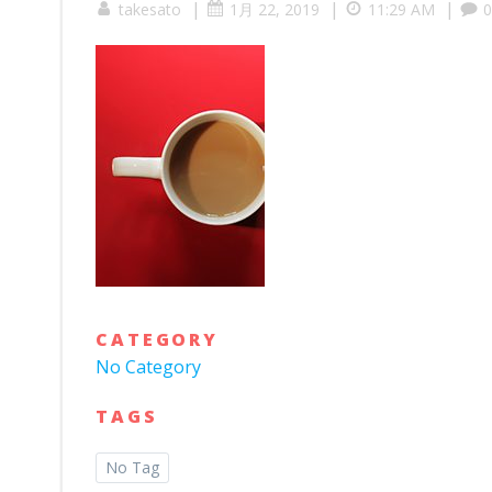
|
|
|
takesato
1月 22, 2019
11:29 AM
0
CATEGORY
No Category
TAGS
No Tag