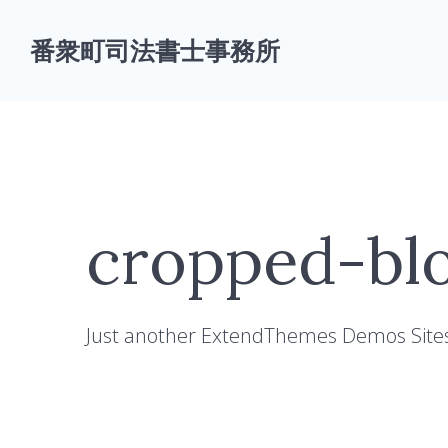
コ
ン
番衆町司法書士事務所
テ
ン
ツ
へ
ス
キ
ッ
プ
cropped-blog
Just another ExtendThemes Demos Sites