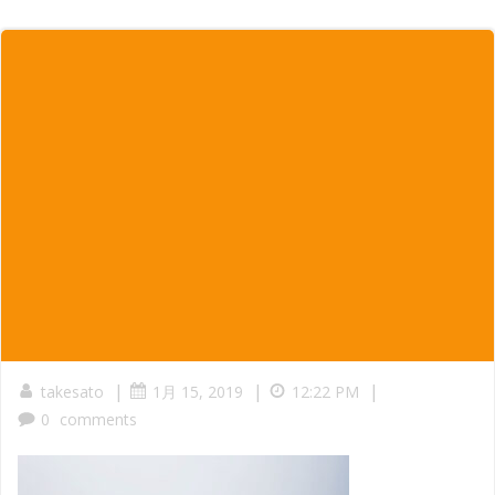
|
|
|
takesato
1月 15, 2019
12:22 PM
0
comments