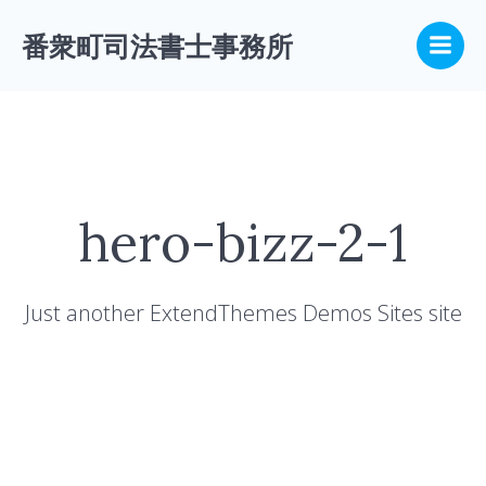
コ
ン
番衆町司法書士事務所
テ
ン
ツ
へ
ス
キ
ッ
hero-bizz-2-1
プ
Just another ExtendThemes Demos Sites site