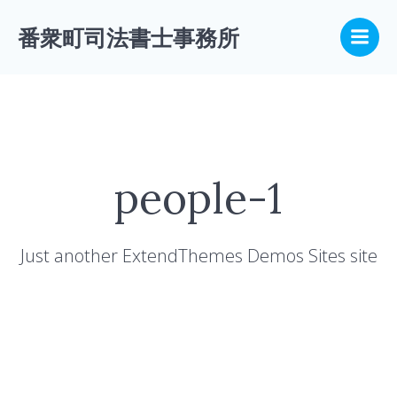
コ
ン
番衆町司法書士事務所
テ
ン
ツ
へ
ス
キ
ッ
people-1
プ
Just another ExtendThemes Demos Sites site