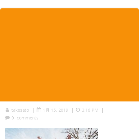
|
|
|
takesato
1月 15, 2019
3:16 PM
0
comments